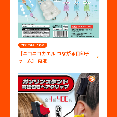
カプセルトイ商品
【ニコニコカエル つながる目印チ
ャーム】 再販