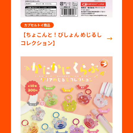
カプセルトイ商品
【ちょこんと！びしょん めじるし
コレクション】