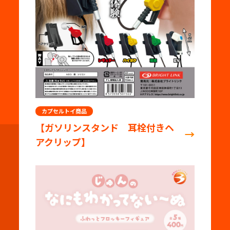
カプセルトイ商品
【ガソリンスタンド 耳栓付きヘ
アクリップ】