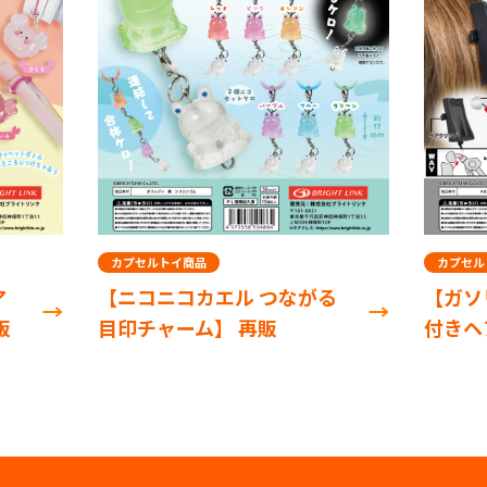
カプセルトイ商品
カプセル
ア
【ニコニコカエル つながる
【ガソ
販
目印チャーム】 再販
付きヘ