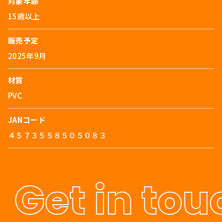
対象年齢
15歳以上
販売予定
2025年9月
材質
PVC
JANコード
４５７３５５８５０５０８３
Get in tou