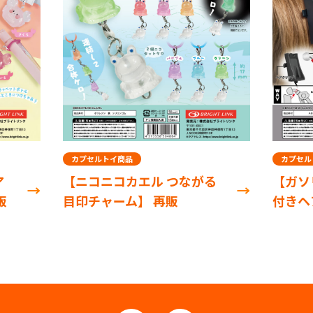
カプセルトイ商品
カプセル
ア
【ニコニコカエル つながる
【ガソ
販
目印チャーム】 再販
付きヘ