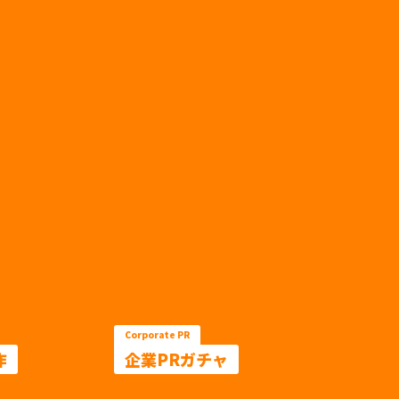
Corporate PR
作
企業PRガチャ