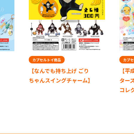
カプセルトイ商品
カプセ
【平成ファンシーキャラク
【Ｈ
】
ターズ オーロラアクリル
ー】
コレクション】