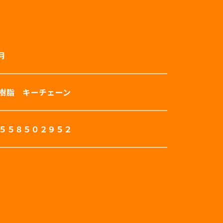
月
樹脂 キーチェーン
５５８５０２９５２