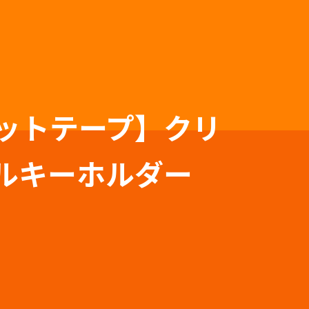
ットテープ】クリ
ルキーホルダー