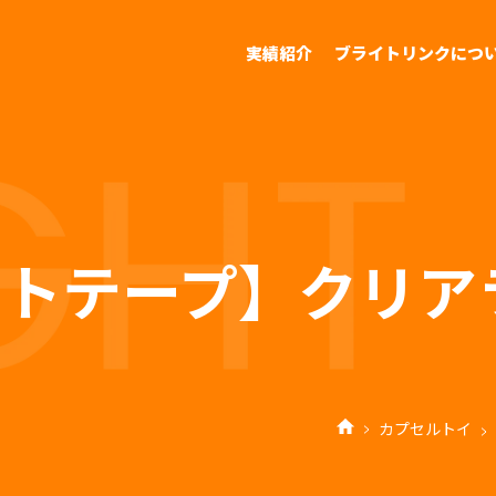
実績紹介
ブライトリンクにつ
トテープ】クリア
カプセルトイ