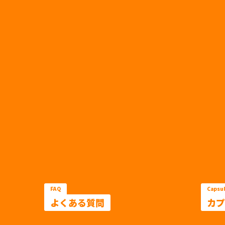
FAQ
Capsul
よくある質問
カプ