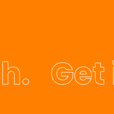
.
Get i