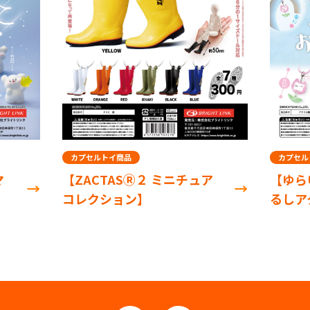
カプセルトイ商品
カプセル
マ
【ZACTASⓇ２ ミニチュア
【ゆら
コレクション】
るしア