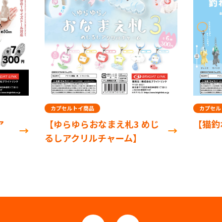
カプセルトイ商品
カプセル
ア
【ゆらゆらおなまえ札3 めじ
【猫釣
るしアクリルチャーム】