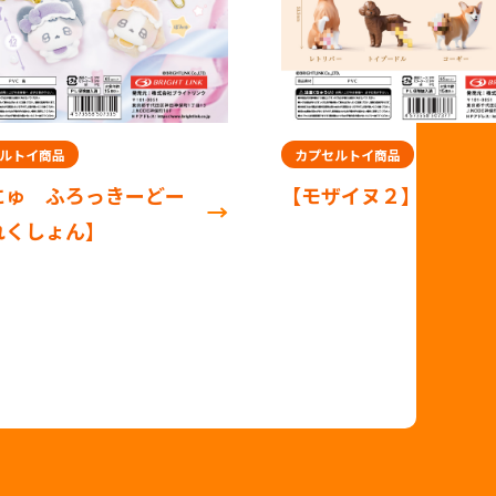
カプセルトイ商品
きーどー
【モザイヌ２】