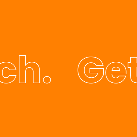
h.
Get 