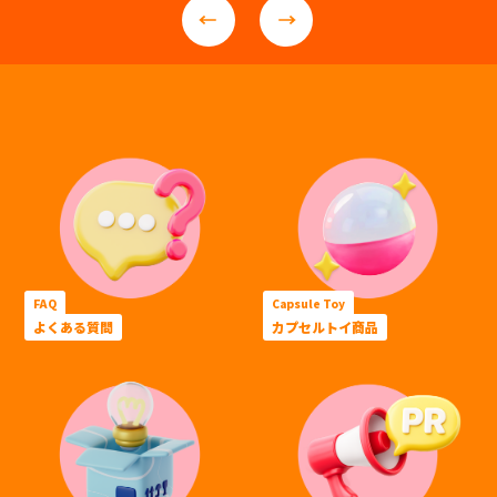
FAQ
Capsule Toy
よくある質問
カプセルトイ商品