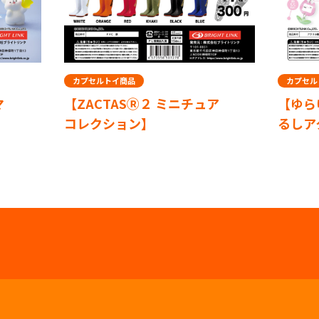
商品
カプセルトイ商品
ASⓇ２ ミニチュア
【ゆらゆらおなまえ札3 め
ョン】
るしアクリルチャーム】