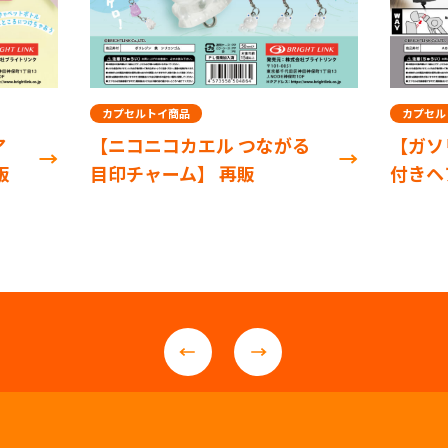
カプセルトイ商品
カプセル
ア
【ニコニコカエル つながる
【ガソ
販
目印チャーム】 再販
付きヘ