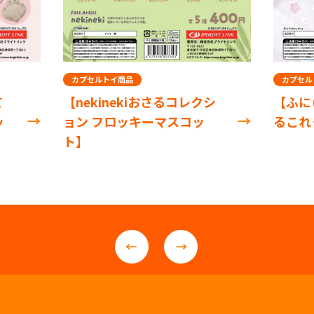
カプセルトイ商品
カプセル
て
【nekinekiおさるコレクシ
【ふに
ッ
ョン フロッキーマスコッ
るこれ
ト】