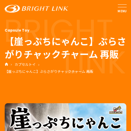
MENU
【崖っぷちにゃんこ】ぶらさ
がりチャックチャーム 再販
カプセルトイ
【崖っぷちにゃんこ】ぶらさがりチャックチャーム 再販