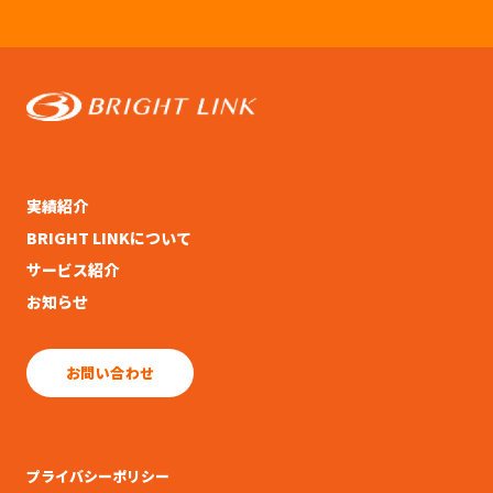
実績紹介
BRIGHT LINKについて
サービス紹介
お知らせ
お問い合わせ
プライバシーポリシー