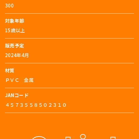
300
対象年齢
15歳以上
販売予定
2024年4月
材質
ＰＶＣ 金属
JANコード
４５７３５５８５０２３１０