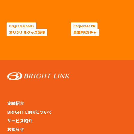
Original Goods
Corporate PR
オリジナルグッズ製作
企業PRガチャ
実績紹介
BRIGHT LINKについて
サービス紹介
お知らせ