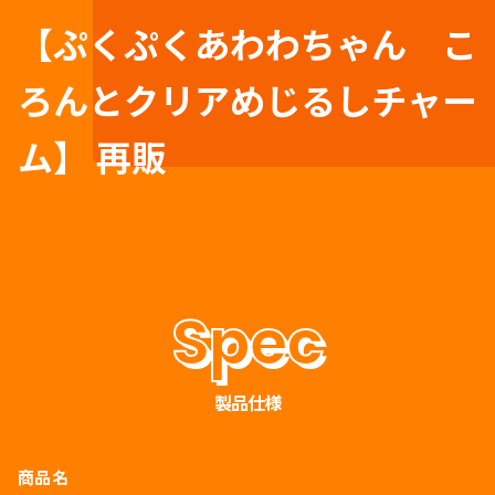
【ぷくぷくあわわちゃん こ
ろんとクリアめじるしチャー
ム】 再販
製品仕様
商品名