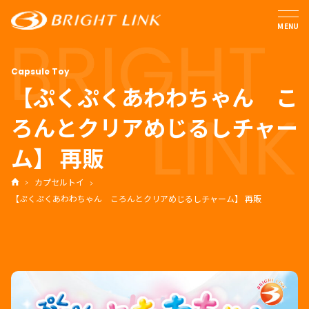
MENU
【ぷくぷくあわわちゃん こ
ろんとクリアめじるしチャー
ム】 再販
カプセルトイ
【ぷくぷくあわわちゃん ころんとクリアめじるしチャーム】 再販