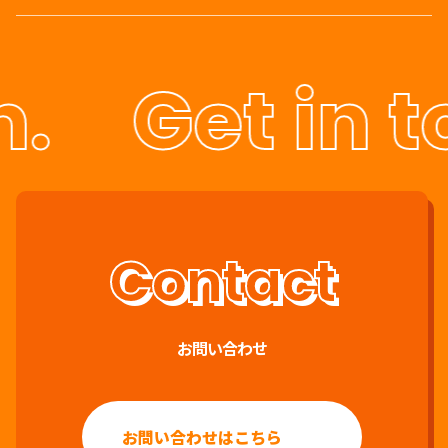
.
Get in t
お問い合わせ
お問い合わせはこちら