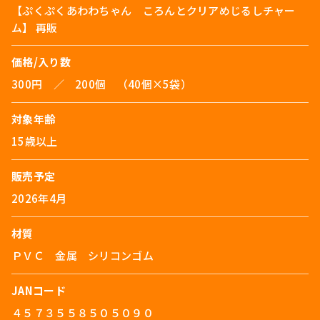
【ぷくぷくあわわちゃん ころんとクリアめじるしチャー
ム】 再販
価格/入り数
300円 ／ 200個 （40個×5袋）
対象年齢
15歳以上
販売予定
2026年4月
材質
ＰＶＣ 金属 シリコンゴム
JANコード
４５７３５５８５０５０９０