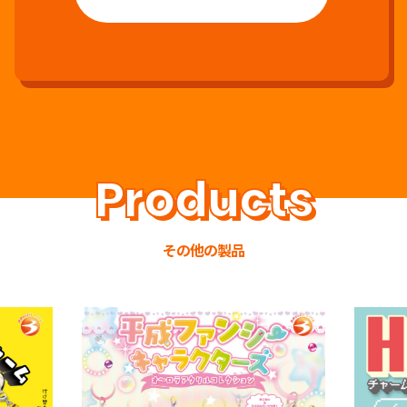
その他の製品