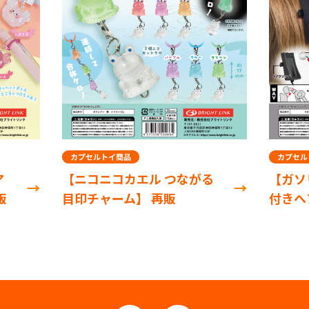
カプセルトイ商品
カプセル
ア
【ニコニコカエル つながる
【ガソ
販
目印チャーム】 再販
付きヘ