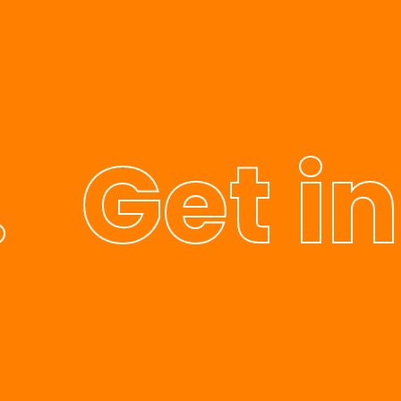
Get in 