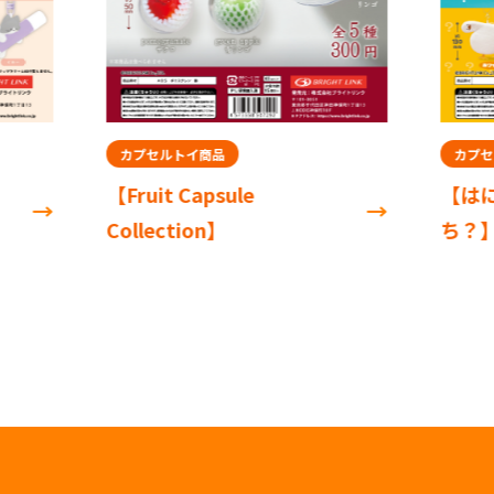
カプセルトイ商品
カプセ
【Fruit Capsule
【は
Collection】
ち？