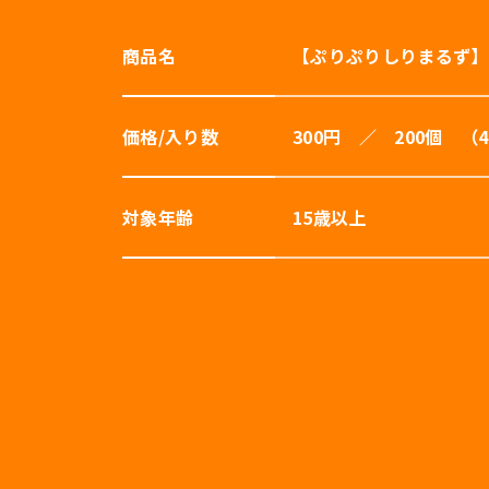
商品名
【ぷりぷりしりまるず】
価格/入り数
300円 ／ 200個 （
対象年齢
15歳以上