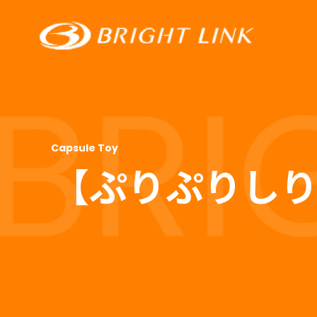
【ぷりぷりし