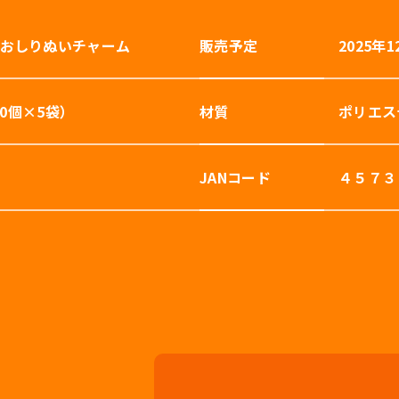
おしりぬいチャーム
販売予定
2025年1
40個×5袋）
材質
ポリエス
JANコード
４５７３