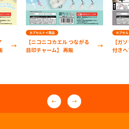
カプセルトイ商品
カプセル
ア
【ニコニコカエル つながる
【ガソ
販
目印チャーム】 再販
付きヘ