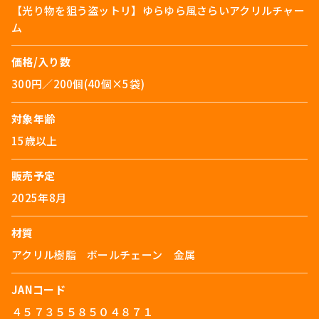
【光り物を狙う盗ットリ】ゆらゆら風さらいアクリルチャー
ム
価格/入り数
300円／200個(40個×5袋)
対象年齢
15歳以上
販売予定
2025年8月
材質
アクリル樹脂 ボールチェーン 金属
JANコード
４５７３５５８５０４８７１