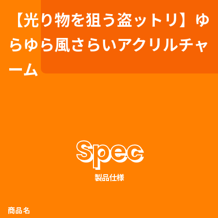
【光り物を狙う盗ットリ】ゆ
らゆら風さらいアクリルチャ
ーム
製品仕様
商品名