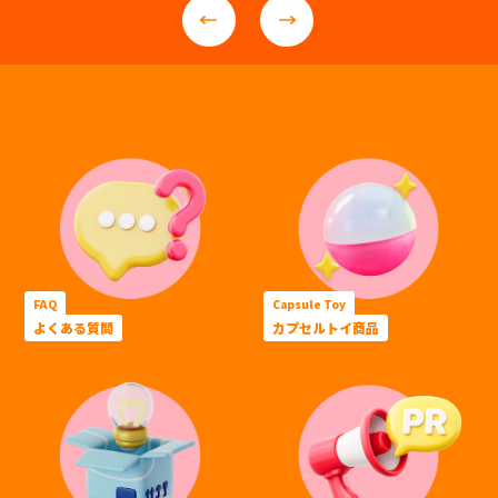
FAQ
Capsule Toy
よくある質問
カプセルトイ商品