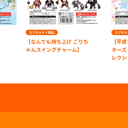
カプセルトイ商品
カプセル
【なんでも持ち上げ ごりち
【平成
ゃんスイングチャーム】
ターズ
レクシ