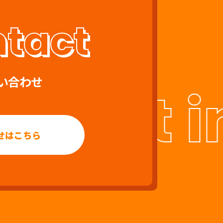
い合わせ
Get in
せはこちら