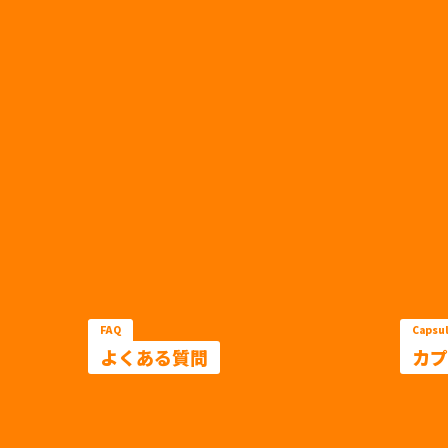
FAQ
Capsul
よくある質問
カプ