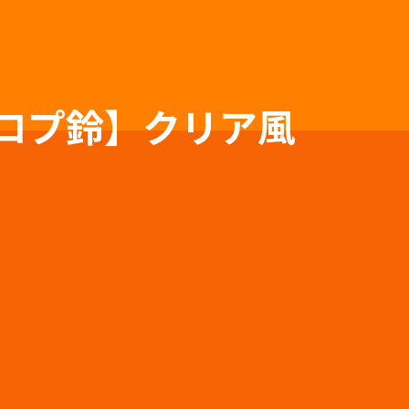
ロプ鈴】クリア風