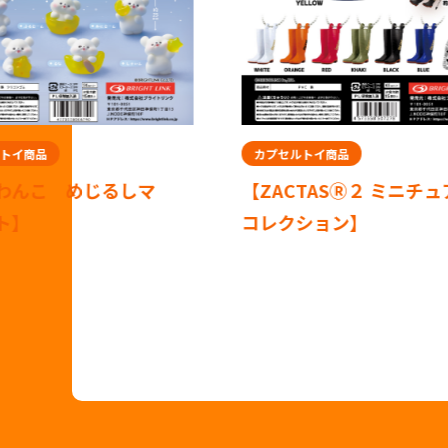
トイ商品
カプセルトイ商品
わんこ めじるしマ
【ZACTASⓇ２ ミニチュ
ト】
コレクション】