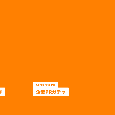
Corporate PR
作
企業PRガチャ