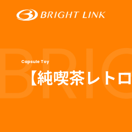
【純喫茶レト