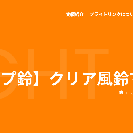
実績紹介
ブライトリンクにつ
ロプ鈴】クリア風鈴