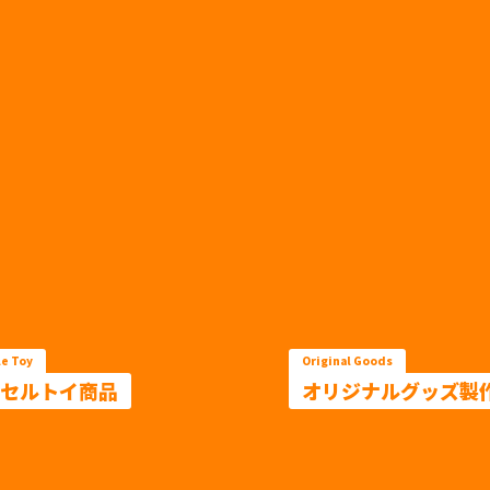
e Toy
Original Goods
セルトイ商品
オリジナルグッズ製